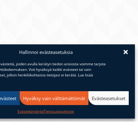
Hallinnoi evästeasetuksia
ästeitä, joiden avulla kerätyn tiedon ansiosta voimme tarjota
tökokemuksen. Voit hyväksyä kaikki evästeet tai vain
t, jolloin henkilökohtaisia tietojasi ei kerätä. Lue lisää
 ole
evästeet
Hyväksy vain välttämättömät
Evästeasetukset
Evästekäytäntö
Tietosuojaseloste