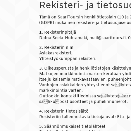
Rekisteri- ja tietos
Tämä on SaariToursin henkilötietolain (10 ja 
(GDPR) mukainen rekisteri- ja tietosuojaselo
1. Rekisterinpitäjä
Dafna Seela-Huhtamäki, mail@saaritours.fi,
2. Rekisterin nimi
Asiakasrekisteri.
Yhteistyökumppanirekisteri.
3. Oikeusperuste ja henkilötietojen käsittely
Matkojen markkinointia varten kerätään yhdis
itse julkaisemia matkavastaavien, puheenjohta
Vanhojen asiakkaiden yhteystiedot sailyt
markkinointia varten.
Outlookin kontaktitiedoissa sailytetaa
sahkopostiosoitteet ja puhelinnumerot.
4. Rekisterin tietosisältö
Rekisteriin tallennettavia tietoja ovat: Etu-
5. Säännönmukaiset tietolähteet