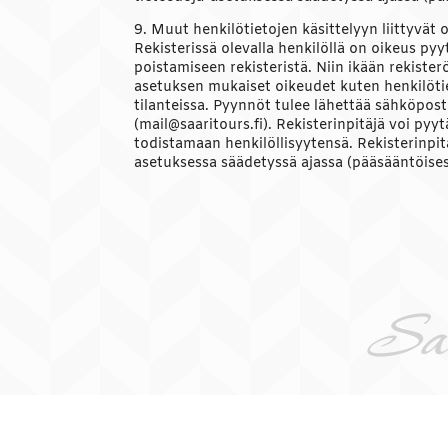
9. Muut henkilötietojen käsittelyyn liittyvät 
Rekisterissä olevalla henkilöllä on oikeus py
poistamiseen rekisteristä. Niin ikään rekister
asetuksen mukaiset oikeudet kuten henkilötie
tilanteissa. Pyynnöt tulee lähettää sähköposti
(mail@saaritours.fi). Rekisterinpitäjä voi pyy
todistamaan henkilöllisyytensä. Rekisterinpit
asetuksessa säädetyssä ajassa (pääsääntöise
Saa