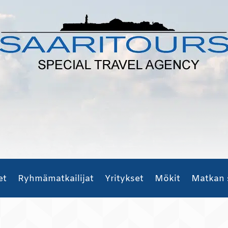
et
Ryhmämatkailijat
Yritykset
Mökit
Matkan 