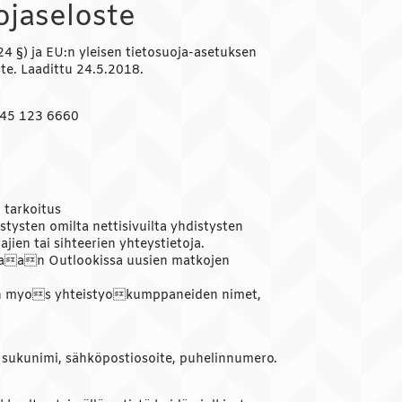
uojaseloste
24 §) ja EU:n yleisen tietosuoja-asetuksen
ste. Laadittu 24.5.2018.
 045 123 6660
n tarkoitus
tysten omilta nettisivuilta yhdistysten
jien tai sihteerien yhteystietoja.
etaan Outlookissa uusien matkojen
n myos yhteistyokumppaneiden nimet,
 ja sukunimi, sähköpostiosoite, puhelinnumero.