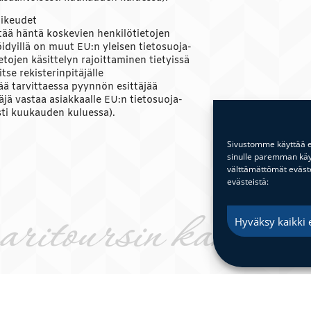
oikeudet
ytää häntä koskevien henkilötietojen
öidyillä on muut EU:n yleisen tietosuoja-
tojen käsittelyn rajoittaminen tietyissä
tse rekisterinpitäjälle
tää tarvittaessa pyynnön esittäjää
äjä vastaa asiakkaalle EU:n tietosuoja-
sti kuukauden kuluessa).
Sivustomme käyttää ev
sinulle paremman käyt
välttämättömät evästee
evästeistä:
ritoursin kanssa et
Hyväksy kaikki 
yksin.