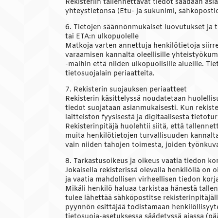
Rekisteriin tallennettavat tiedot saadaan asia
yhteystietonsa (Etu- ja sukunimi, sähköposti
6. Tietojen säännönmukaiset luovutukset ja ti
tai ETA:n ulkopuolelle
Matkoja varten annettuja henkilötietoja siir
varaamisen kannalta oleellisille yhteistyökum
-maihin että niiden ulkopuolisille alueille. Ti
tietosuojalain periaatteita.
7. Rekisterin suojauksen periaatteet
Rekisterin käsittelyssä noudatetaan huolellisu
tiedot suojataan asianmukaisesti. Kun rekister
laitteiston fyysisestä ja digitaalisesta tieto
Rekisterinpitäjä huolehtii siitä, että tallenne
muita henkilötietojen turvallisuuden kannalta k
vain niiden tahojen toimesta, joiden työnkuv
8. Tarkastusoikeus ja oikeus vaatia tiedon ko
Jokaisella rekisterissä olevalla henkilöllä on 
ja vaatia mahdollisen virheellisen tiedon kor
Mikäli henkilö haluaa tarkistaa hänestä tallen
tulee lähettää sähköpostitse rekisterinpitäjäl
pyynnön esittäjää todistamaan henkilöllisyyte
tietosuoja-asetuksessa säädetyssä ajassa (p