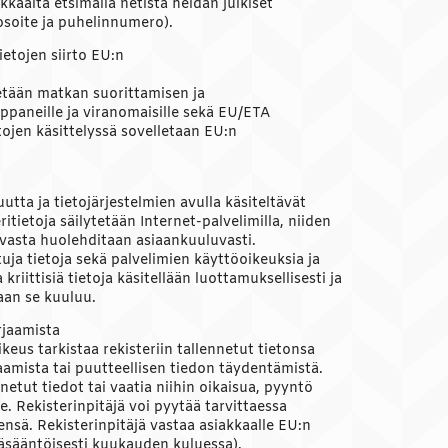
kkaalta etsimällä netistä heidän julkiset
osoite ja puhelinnumero).
etojen siirto EU:n
retään matkan suorittamisen ja
ppaneille ja viranomaisille sekä EU/ETA
etojen käsittelyssä sovelletaan EU:n
utta ja tietojärjestelmien avulla käsiteltävät
itietoja säilytetään Internet-palvelimilla, niiden
turvasta huolehditaan asiaankuuluvasti.
ttuja tietoja sekä palvelimien käyttöoikeuksia ja
riittisiä tietoja käsitellään luottamuksellisesti ja
aan se kuuluu.
rjaamista
oikeus tarkistaa rekisteriin tallennetut tietonsa
jaamista tai puutteellisen tiedon täydentämistä.
netut tiedot tai vaatia niihin oikaisua, pyyntö
le. Rekisterinpitäjä voi pyytää tarvittaessa
nsä. Rekisterinpitäjä vastaa asiakkaalle EU:n
ääsääntöisesti kuukauden kuluessa).